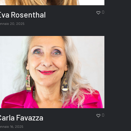
Eva Rosenthal
0
ennaio 20, 2025
Carla Favazza
0
ennaio 16, 2025