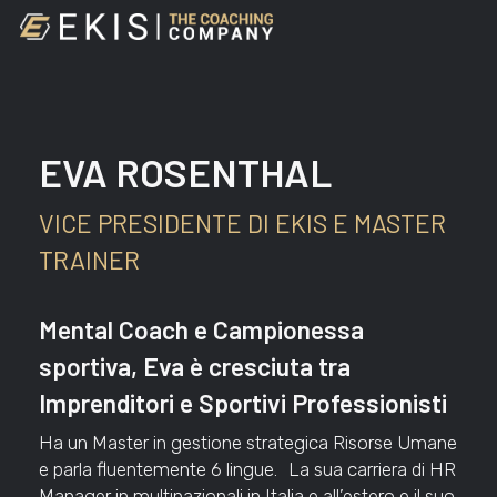
Skip
to
main
content
EVA ROSENTHAL
VICE PRESIDENTE DI EKIS E MASTER
TRAINER
Mental Coach e Campionessa
sportiva, Eva è cresciuta tra
Imprenditori e Sportivi Professionisti
Ha un Master in gestione strategica Risorse Umane
e parla fluentemente 6 lingue. La sua carriera di HR
Manager in multinazionali in Italia e all’estero e il suo