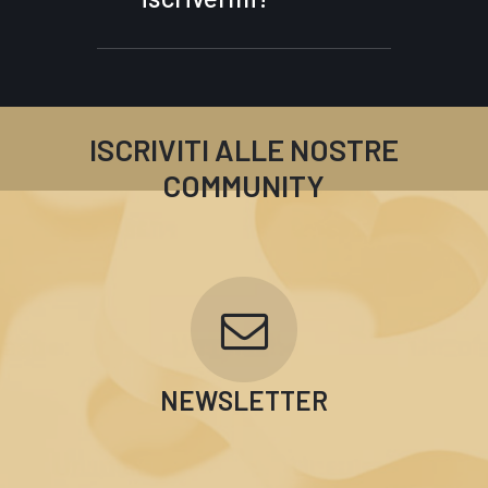
Compila il modulo
sottostante e verrai
contattato da un nostro
Coach.
ISCRIVITI ALLE NOSTRE
COMMUNITY
NEWSLETTER