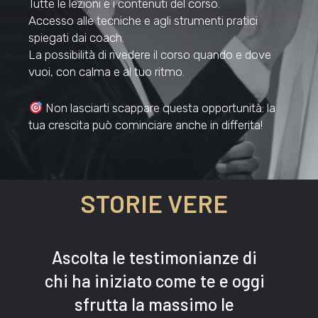
Tutte le lezioni e i contenuti del corso.
Accesso alle tecniche e agli strumenti pratici
spiegati dai coach.
La possibilità di rivedere il corso quando e dove
vuoi, con calma e al tuo ritmo.
Non lasciarti scappare questa opportunità: la
tua crescita può cominciare anche in differita!
STORIE
VERE
Ascolta le testimonianze di
chi ha iniziato come te e oggi
sfrutta la massimo le