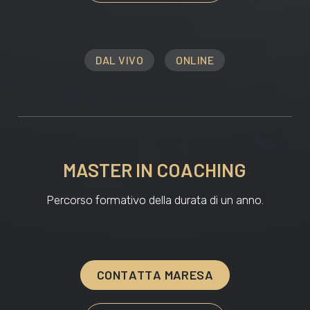
DAL VIVO
ONLINE
MASTER IN COACHING
Percorso formativo della durata di un anno.
C
O
N
T
A
T
T
A
M
A
R
E
S
A