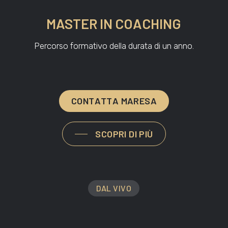
MASTER IN COACHING
Percorso formativo della durata di un anno.
C
O
N
T
A
T
T
A
M
A
R
E
S
A
SCOPRI DI PIÙ
DAL VIVO