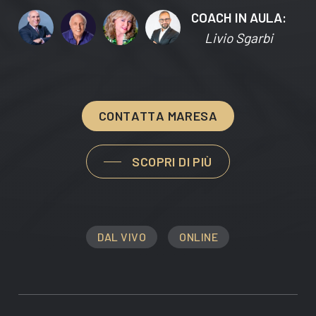
COACH IN AULA:
Livio Sgarbi
C
O
N
T
A
T
T
A
M
A
R
E
S
A
SCOPRI DI PIÙ
DAL VIVO
ONLINE