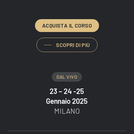
A
C
Q
U
I
S
T
A
I
L
C
O
R
S
O
SCOPRI DI PIÙ
DAL VIVO
23 – 24 -25
Gennaio 2025
MILANO