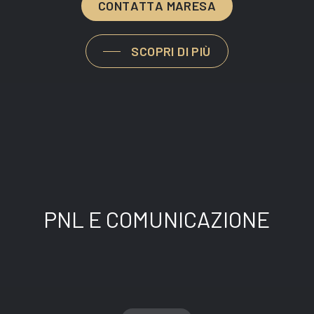
C
O
N
T
A
T
T
A
M
A
R
E
S
A
SCOPRI DI PIÙ
PNL E COMUNICAZIONE