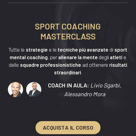
SPORT COACHING
MASTERCLASS
strategie
tecniche più avanzate
sport
Tutte le
e le
di
mental coaching
allenare la mente
atleti
, per
degli
e
squadre professionistiche
risultati
delle
ad ottenere
straordinari
.
COACH IN AULA:
Livio Sgarbi,
Alessandro Mora
A
C
Q
U
I
S
T
A
I
L
C
O
R
S
O