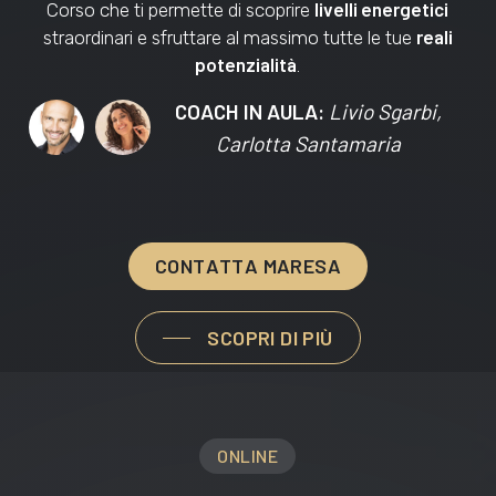
livelli energetici
Corso che ti permette di scoprire
reali
straordinari e sfruttare al massimo tutte le tue
potenzialità
.
COACH IN AULA:
Livio Sgarbi,
Carlotta Santamaria
C
O
N
T
A
T
T
A
M
A
R
E
S
A
SCOPRI DI PIÙ
ONLINE