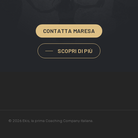
C
O
N
T
A
T
T
A
M
A
R
E
S
A
SCOPRI DI PIÙ
© 2026 Ekis, la prima Coaching Company italiana.