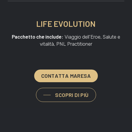
LIFE EVOLUTION
Pacchetto che include:
Viaggio dell’Eroe, Salute e
vitalità, PNL Practitioner
C
O
N
T
A
T
T
A
M
A
R
E
S
A
SCOPRI DI PIÙ