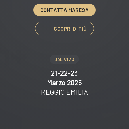
C
O
N
T
A
T
T
A
M
A
R
E
S
A
SCOPRI DI PIÙ
DAL VIVO
21-22-23
Marzo 2025
REGGIO EMILIA