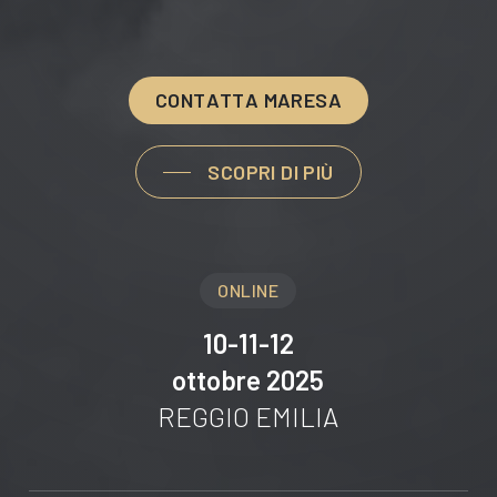
C
O
N
T
A
T
T
A
M
A
R
E
S
A
SCOPRI DI PIÙ
ONLINE
10-11-12
ottobre 2025
REGGIO EMILIA