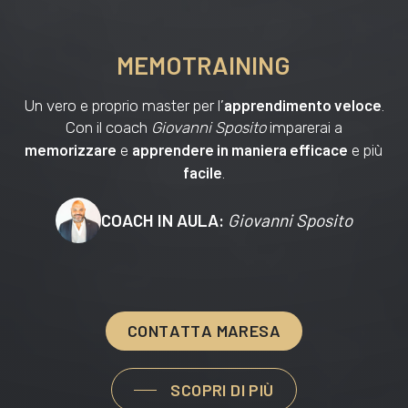
MEMOTRAINING
apprendimento veloce
Un vero e proprio master per l’
.
Con il coach
Giovanni Sposito
imparerai a
memorizzare
apprendere in maniera efficace
e
e più
facile
.
COACH IN AULA:
Giovanni Sposito
C
O
N
T
A
T
T
A
M
A
R
E
S
A
SCOPRI DI PIÙ