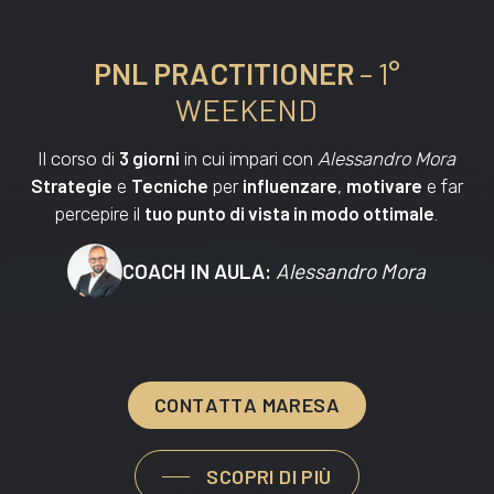
PNL PRACTITIONER
– 1°
WEEKEND
3 giorni
Il corso di
in cui impari con
Alessandro Mora
Strategie
Tecniche
influenzare
motivare
e
per
,
e far
tuo punto di vista in modo ottimale
percepire il
.
COACH IN AULA:
Alessandro Mora
C
O
N
T
A
T
T
A
M
A
R
E
S
A
SCOPRI DI PIÙ