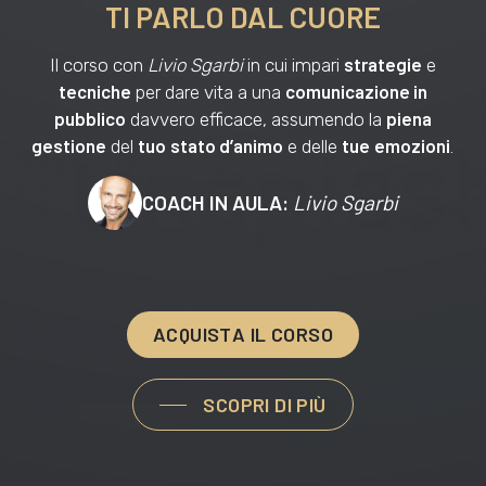
TI PARLO DAL CUORE
strategie
Il corso con
Livio Sgarbi
in cui impari
e
tecniche
comunicazione in
per dare vita a una
pubblico
piena
davvero efficace, assumendo la
gestione
tuo
stato d’animo
tue
emozioni
del
e delle
.
COACH IN AULA:
Livio Sgarbi
A
C
Q
U
I
S
T
A
I
L
C
O
R
S
O
SCOPRI DI PIÙ