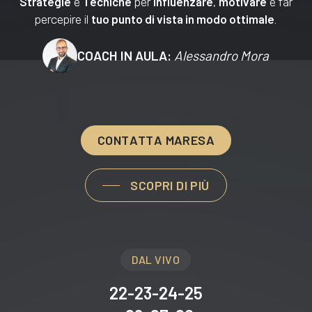
Strategie
Tecniche
influenzare
motivare
e
per
,
e far
tuo punto di vista in modo ottimale
percepire il
.
COACH IN AULA:
Alessandro Mora
C
O
N
T
A
T
T
A
M
A
R
E
S
A
SCOPRI DI PIÙ
DAL VIVO
22-23-24-25