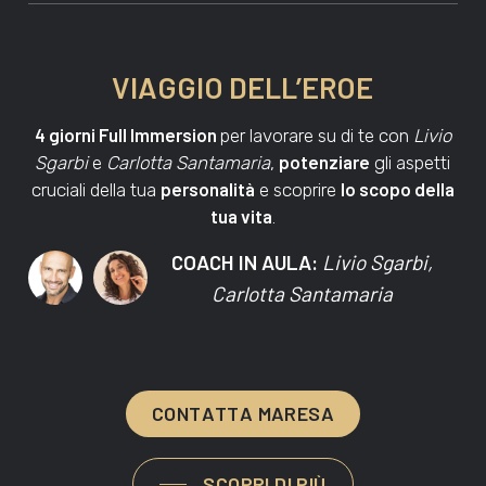
VIAGGIO DELL’EROE
4 giorni Full Immersion
per lavorare su di te con
Livio
potenziare
Sgarbi
e
Carlotta Santamaria
,
gli aspetti
personalità
lo scopo della
cruciali della tua
e scoprire
tua vita
.
COACH IN AULA:
Livio Sgarbi,
Carlotta Santamaria
C
O
N
T
A
T
T
A
M
A
R
E
S
A
SCOPRI DI PIÙ